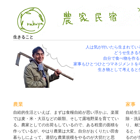
生きること
人は気が付いたら生まれてい
どうせ生きる
自分で食べ物を作る
家事もひとつひとつマネジメントを
生き物として考えると
農業
家事
自給的生活といえば、まずは食糧自給が思い浮かぶ。楽屋
自給生
では麦・米・大豆などの穀類、そして露地野菜を育ててい
除・洗
る。農家としての出荷もしているので、ある程度の面積を
り、 
作っているが、やはり農業は大変。自分がおくりたい田舎
ると、
暮らしによって、適切な農業規模をやるのが大切だと思
るのが