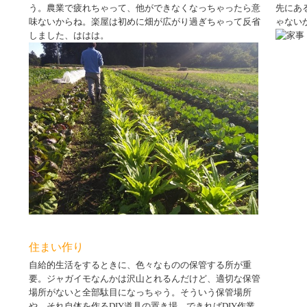
う。農業で疲れちゃって、他ができなくなっちゃったら意
先にあ
味ないからね。楽屋は初めに畑が広がり過ぎちゃって反省
ゃない
しました、ははは。
住まい作り
自給的生活をするときに、色々なものの保管する所が重
要。ジャガイモなんかは沢山とれるんだけど、適切な保管
場所がないと全部駄目になっちゃう。そういう保管場所
や、それ自体を作るDIY道具の置き場、できればDIY作業