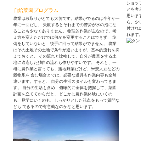
ショッ
とを考
自給菜園プログラム
思いま
農業は段取りがとても大切です。結果がでるのは半年か一
ら、少
年に一回だし、 失敗するとそれまでの苦労が水の泡にな
付けれ
ることも少なくありません。 物理的作業が主なので、考
れます
え方を変えただけでは何かを変更することはできず、 準
備をしていないと、後手に回って結果がでません。 農業
はその土地その土地で条件が違いますが、基本的流れを抑
えておくと、 その流れと比較して、自分が農業をする土
地に適応した独自の流れも作りやすいです。 それと、一
概に農作業と言っても、露地野菜だけど、米麦大豆などの
穀物系を 含む場合とでは、必要な道具も作業内容も全然
違います。すると、 自分の生活スタイルも変わってきま
す。 自分の生活も含め、俯瞰的に全体を把握して、菜園
計画を立ててからだと、 どこかに農作業体験にいくの
も、見学にいくのも、しっかりとした視点をもって質問な
ども できるので有意義なのかなと思います。