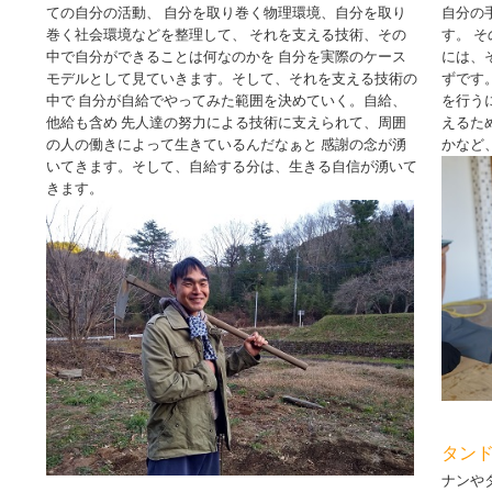
ての自分の活動、 自分を取り巻く物理環境、自分を取り
自分の
巻く社会環境などを整理して、 それを支える技術、その
す。 
中で自分ができることは何なのかを 自分を実際のケース
には、
モデルとして見ていきます。そして、それを支える技術の
ずです
中で 自分が自給でやってみた範囲を決めていく。自給、
を行う
他給も含め 先人達の努力による技術に支えられて、周囲
えるた
の人の働きによって生きているんだなぁと 感謝の念が湧
かなど
いてきます。そして、自給する分は、生きる自信が湧いて
きます。
タン
ナンや